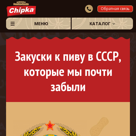
Обратная связь
МЕНЮ
КАТАЛОГ
Закуски к пиву в СССР,
которые мы почти
забыли