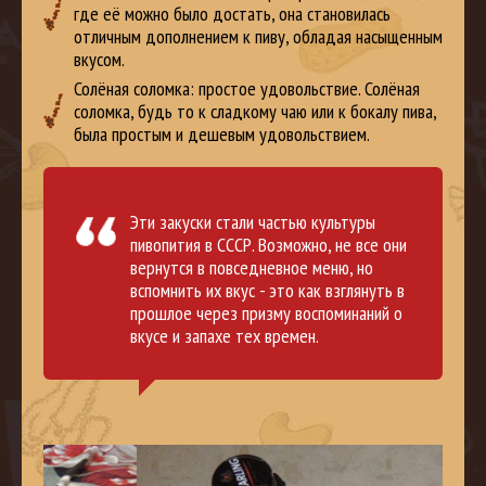
где её можно было достать, она становилась
отличным дополнением к пиву, обладая насыщенным
вкусом.
Солёная соломка: простое удовольствие. Солёная
соломка, будь то к сладкому чаю или к бокалу пива,
была простым и дешевым удовольствием.
Эти закуски стали частью культуры
пивопития в СССР. Возможно, не все они
вернутся в повседневное меню, но
вспомнить их вкус - это как взглянуть в
прошлое через призму воспоминаний о
вкусе и запахе тех времен.