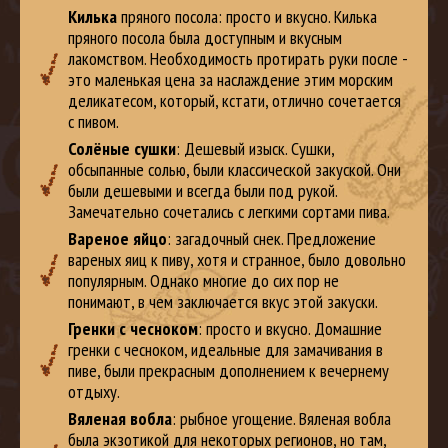
Килька
пряного посола: просто и вкусно. Килька
пряного посола была доступным и вкусным
лакомством. Необходимость протирать руки после -
это маленькая цена за наслаждение этим морским
деликатесом, который, кстати, отлично сочетается
с пивом.
Солёные сушки
: Дешевый изыск. Сушки,
обсыпанные солью, были классической закуской. Они
были дешевыми и всегда были под рукой.
Замечательно сочетались с легкими сортами пива.
Вареное яйцо
: загадочный снек. Предложение
вареных яиц к пиву, хотя и странное, было довольно
популярным. Однако многие до сих пор не
понимают, в чем заключается вкус этой закуски.
Гренки с чесноком
: просто и вкусно. Домашние
гренки с чесноком, идеальные для замачивания в
пиве, были прекрасным дополнением к вечернему
отдыху.
Вяленая вобла
: рыбное угощение. Вяленая вобла
была экзотикой для некоторых регионов, но там,