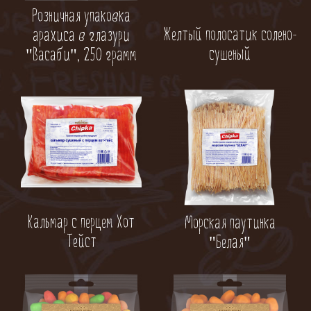
Розничная упаковка
Желтый полосатик солено-
арахиса в глазури
сушеный
"Васаби", 250 грамм
Кальмар с перцем Хот
Морская паутинка
Тейст
"Белая"