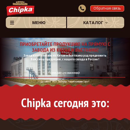
Обратная связь
МЕНЮ
КАТАЛОГ
ПРИОБРЕТАЙТЕ ПРОДУКЦИЮ НА ПРЯМУЮ С
ЗАВОДА ИЗ КИТАЯ И ВЬЕТНАМА!
Завод изготовитель из Китая и Вьетнама рад предложить
Вам, свою продукцию, с нашего склада в России !
Скачать файл для ознакомления
По адресу:
МО г. Люберцы. У нашей компании Спрут!
Chipka сегодня это: