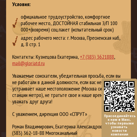
Условия:
официальное трудоустройство, комфортное
рабочее место, ДОСТОЙНАЯ стабильная З/П 100
000+(вовремя) соц.пакет (испытательный срок)
адрес рабочего места: г. Москва, Пресненская наб,
д. 8 стр. 1
Контаткты: Кузнецова Екатерина,
+7 (383) 3621888
,
mail@gloriatd.ru
Уважаемые соискатели, убедительная просьба, если вы
не работали в данной должности, если вас не
устраивает наше местоположение (Москва сити, три
станции метро), не тратьте свое и наше время! Давайте
уважать друг друга!
С уважением, дирекция ООО «СПРУТ»
Присоединяйтесь
к нам в Макс,
чтобы первыми
Роман Владимирович, Екатерина Александровна: +7
узнавать
новости
(383) 362-18-88 Многоканальный
компании