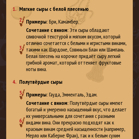
Мягкие сыры с белой плесенью
Примеры
: Бри, Камамбер.
Сочетание с вином
: Эти сыры обладают
сливочной текстурой и мягким вкусом, который
отлично сочетается с белыми и игристыми винами,
такими как Шардоне, Совиньон Блан или Шампань.
Белая плесень на корочке придаёт сыру легкий
грибной аромат, который оттеняет фруктовые
ноты вина.
Полутвёрдые сыры
Примеры
: Гауда, Эмменталь, Эдам.
Сочетание с вином
: Полутвёрдые сыры имеют
богатый и умеренно насыщенный вкус, что делает
их универсальными для сочетания с разными
видами вина. Они прекрасно подходят как к
красным винам средней насыщенности (например,
Мерло или Каберне Фран), так и к белым сухим