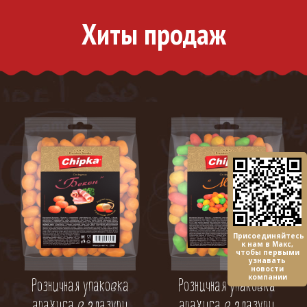
Хиты продаж
Присоединяйтесь
к нам в Макс,
чтобы первыми
узнавать
новости
компании
Розничная упаковка
Розничная упаковка
арахиса в глазури
арахиса в глазури