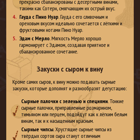
прекрасно сбалансированы с десертными винами,
такими как Сотерн, смягчающим их острый вкус.
Гауда с Пино Нуар
. Гауда с его сливочным и
ореховым вкусом идеально сочетается с лёгкими и
фруктовыми нотами Пино Нуар.
Эдам с Мерло
. Мягкость Мерло хорошо
гармонирует с Эдамом, создавая приятное и
сбалансированное сочетание.
Закуски с сыром к вину
Кроме самих сыров, к вину можно подавать сырные
закуски, которые дополнят и разнообразят дегустацию:
Сырные палочки с зеленью и специями
. Тонкие
сырные палочки, приправленные розмарином,
тимьяном или перцем, подойдут как к лёгким белым
винам, так и к насыщенным красным.
Сырные чипсы
. Хрустящие сырные чипсы из
твёрдых сортов сыра станут отличным