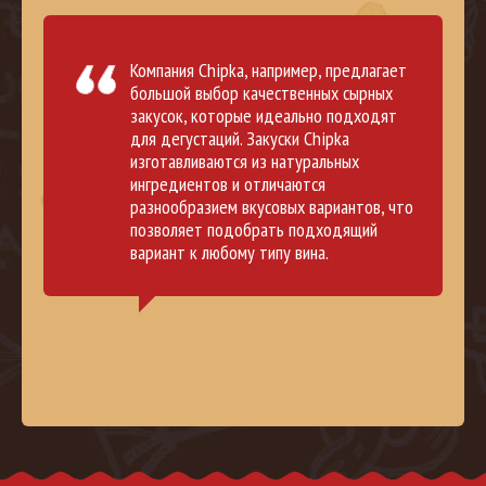
Компания Chipka, например, предлагает
большой выбор качественных сырных
закусок, которые идеально подходят
для дегустаций. Закуски Chipka
изготавливаются из натуральных
ингредиентов и отличаются
разнообразием вкусовых вариантов, что
позволяет подобрать подходящий
вариант к любому типу вина.