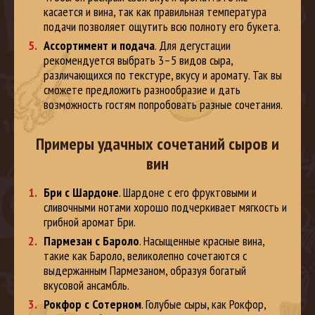
касается и вина, так как правильная температура
подачи позволяет ощутить всю полноту его букета.
Ассортимент и подача
. Для дегустации
рекомендуется выбрать 3–5 видов сыра,
различающихся по текстуре, вкусу и аромату. Так вы
сможете предложить разнообразие и дать
возможность гостям попробовать разные сочетания.
Примеры удачных сочетаний сыров и
вин
Бри с Шардоне
. Шардоне с его фруктовыми и
сливочными нотами хорошо подчеркивает мягкость и
грибной аромат Бри.
Пармезан с Бароло
. Насыщенные красные вина,
такие как Бароло, великолепно сочетаются с
выдержанным Пармезаном, образуя богатый
вкусовой ансамбль.
Рокфор с Сотерном
. Голубые сыры, как Рокфор,