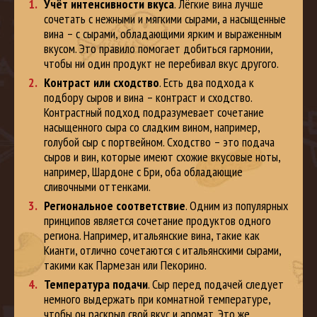
Учёт интенсивности вкуса
. Лёгкие вина лучше
сочетать с нежными и мягкими сырами, а насыщенные
вина – с сырами, обладающими ярким и выраженным
вкусом. Это правило помогает добиться гармонии,
чтобы ни один продукт не перебивал вкус другого.
Контраст или сходство
. Есть два подхода к
подбору сыров и вина – контраст и сходство.
Контрастный подход подразумевает сочетание
насыщенного сыра со сладким вином, например,
голубой сыр с портвейном. Сходство – это подача
сыров и вин, которые имеют схожие вкусовые ноты,
например, Шардоне с Бри, оба обладающие
сливочными оттенками.
Региональное соответствие
. Одним из популярных
принципов является сочетание продуктов одного
региона. Например, итальянские вина, такие как
Кианти, отлично сочетаются с итальянскими сырами,
такими как Пармезан или Пекорино.
Температура подачи
. Сыр перед подачей следует
немного выдержать при комнатной температуре,
чтобы он раскрыл свой вкус и аромат. Это же