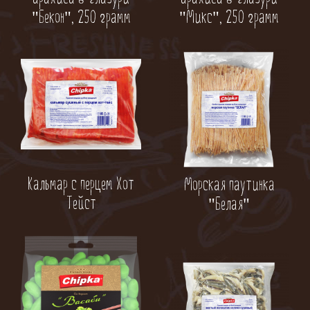
"Бекон", 250 грамм
"Микс", 250 грамм
Кальмар с перцем Хот
Морская паутинка
Тейст
"Белая"