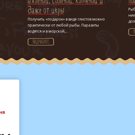
вяленой, соленой, копченой и
по
Рыб
даже от икры
ник
Получить «подарок» в виде глистов можно
дол
практически от любой рыбы. Паразиты
водятся и в морской,...
ПОДРОБНЕЕ
ня