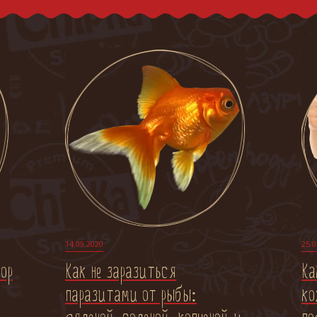
14.09.2020
25.0
ор
Как не заразиться
Ка
паразитами от рыбы:
ко