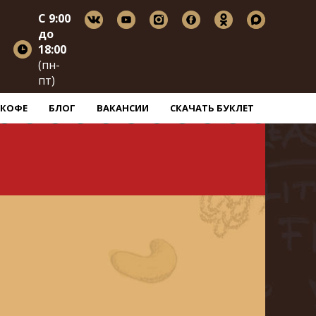
C 9:00
до
18:00
(пн-
пт)
КОФЕ
БЛОГ
ВАКАНСИИ
СКАЧАТЬ БУКЛЕТ