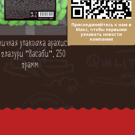
Присоединяйтесь к нам в
Макс, чтобы первыми
узнавать новости
компании
ничная упаковка арахиса
 глазури "Васаби", 250
грамм