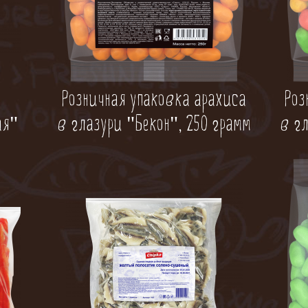
Розничная упаковка арахиса
Роз
ая"
в глазури "Бекон", 250 грамм
в г