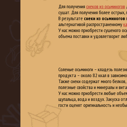
Для получения
снеков из осьминогов
д
сушат. Для получения более острых, 
В результате
снеки из осьминогов
п
альтернативой распространенному
к
У нас можно приобрести сушеного ось
объема поставки и удовлетворит люб
Соленые осьминоги – кладезь полезн
продукта – около 82 ккал в зависимо
Также снеки содержат много белков, 
полезные свойства и минералы и вит
У нас можно приобрести любые объ
щупальца, вода и воздух. Закуска о
гости оценят оригинальность и необы