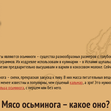
ы являются осьминоги – существа разнообразных размеров с голубо
граммов. Их издревле использовали в кулинарии – в Испании щупальц
незии предварительно высушивали и варили в кокосовом молоке. Сейч
ога – снеки, прекрасная закуска к пиву. В них масса питательных ве
и менее известны и популярны, чем сушеный
кальмар
, а зря! Это нужн
льца осьминога
, с перцем или без него.
Мясо осьминога – какое оно?