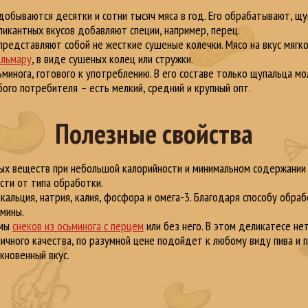
обываются десятки и сотни тысяч мяса в год. Его обрабатывают, щу
пикантных вкусов добавляют специи, например, перец.
редставляют собой не жесткие сушеные колечки. Мясо на вкус мягко
альмару
, в виде сушеных колец или стружки.
минога, готового к употреблению. В его составе только щупальца мол
ого потребителя – есть мелкий, средний и крупный опт.
Полезные свойства
ых веществ при небольшой калорийности и минимальном содержании 
сти от типа обработки.
кальция, натрия, калия, фосфора и омега-3. Благодаря способу обра
амины.
емы
снеков из осьминога с перцем
или без него. В этом деликатесе не
тличного качества, по разумной цене подойдет к любому виду пива и
кновенный вкус.