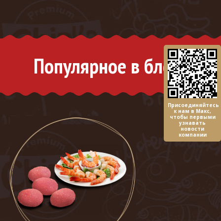
Популярное в блоге
Присоединяйтесь
к нам в Макс,
чтобы первыми
узнавать
новости
компании