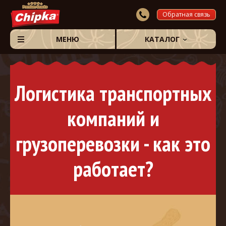
Обратная связь
МЕНЮ
КАТАЛОГ
Логистика транспортных
компаний и
грузоперевозки - как это
работает?