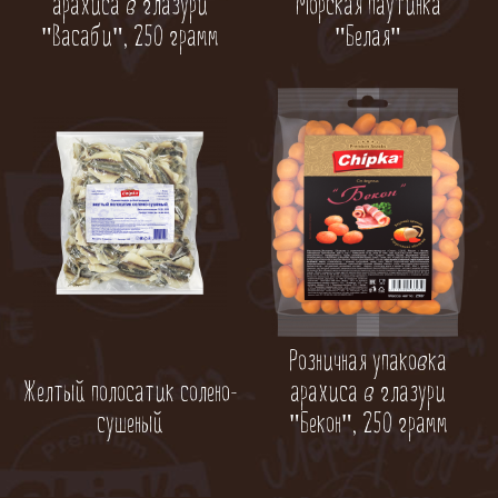
Морская паутинка
арахиса в глазури
"Белая"
"Васаби", 250 грамм
Розничная упаковка
Желтый полосатик солено-
арахиса в глазури
сушеный
"Бекон", 250 грамм