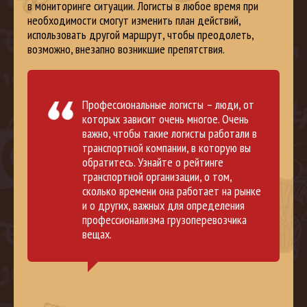
в мониторинге ситуации. Логисты в любое время при
необходимости смогут изменить план действий,
использовать другой маршрут, чтобы преодолеть,
возможно, внезапно возникшие препятствия.
Профессиональные логисты – люди, от
которых зависит очень многое. Очень
важно, чтобы такие логисты работали в
транспортной компании, в которую вы
обратитесь. Узнайте о рейтинге
транспортной организации, о том,
сколько времени она работает на рынке
и о других, важных для определения
профессионализма грузоперевозчика
вещах.