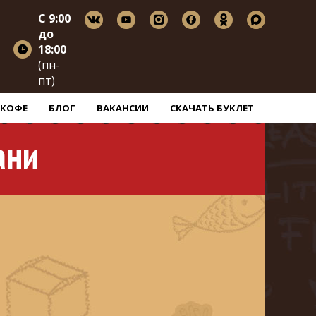
C 9:00
до
18:00
(пн-
пт)
КОФЕ
БЛОГ
ВАКАНСИИ
СКАЧАТЬ БУКЛЕТ
ани