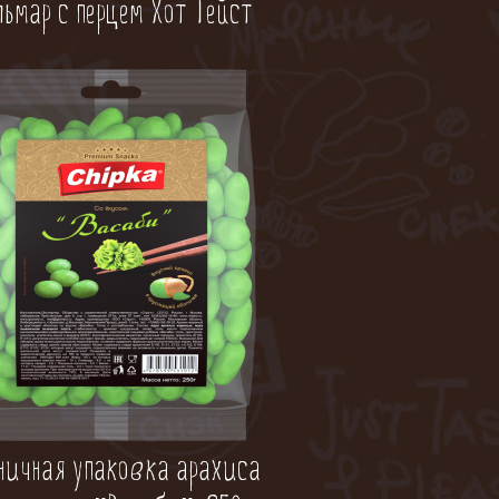
льмар с перцем Хот Тейст
ничная упаковка арахиса