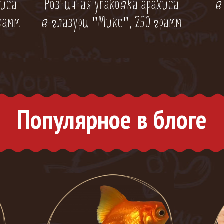
хиса
Розничная упаковка арахиса
в
грамм
в глазури "Микс", 250 грамм
Популярное в блоге