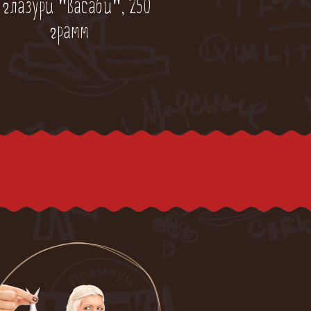
 глазури "Васаби", 250
грамм