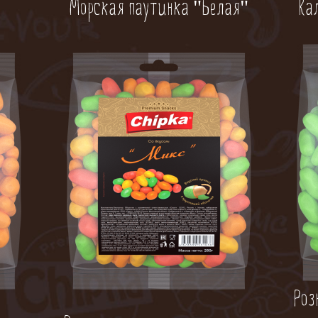
Морская паутинка "Белая"
Ка
Роз