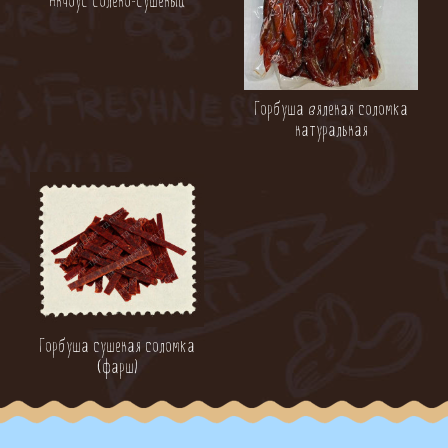
Анчоус солено-сушеный
Горбуша вяленая соломка
натуральная
Горбуша сушеная соломка
(фарш)