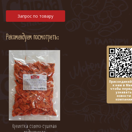
Запрос по товару
Рекомендуем посмотреть:
Присоединяй
к нам в Мак
чтобы перв
узнавать
новости
компани
Креветка солено-сушеная